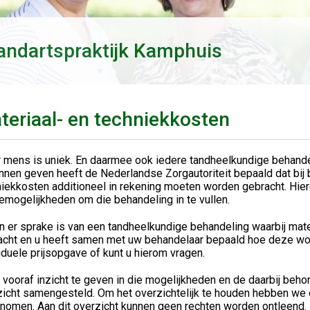
andartspraktijk Kamphuis
teriaal- en techniekkosten
r mens is uniek. En daarmee ook iedere tandheelkundige behandel
nnen geven heeft de Nederlandse Zorgautoriteit bepaald dat bij
iekkosten additioneel in rekening moeten worden gebracht. Hierd
emogelijkheden om die behandeling in te vullen.
n er sprake is van een tandheelkundige behandeling waarbij mat
cht en u heeft samen met uw behandelaar bepaald hoe deze wordt
iduele prijsopgave of kunt u hierom vragen.
vooraf inzicht te geven in die mogelijkheden en de daarbij behor
zicht samengesteld. Om het overzichtelijk te houden hebben w
nomen. Aan dit overzicht kunnen geen rechten worden ontleend