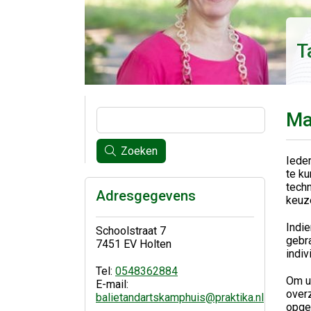
T
Ma
Zoeken
Iede
te ku
techn
Adresgegevens
keuz
Indie
Schoolstraat 7
gebra
7451 EV Holten
indiv
Tel:
0548362884
Om u 
E-mail:
over
balietandartskamphuis@praktika.nl
opge