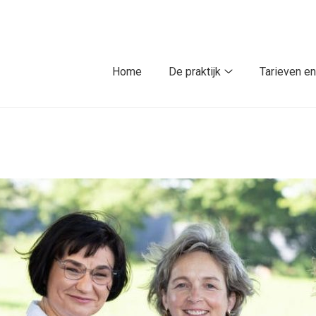
Home
De praktijk
Tarieven en
De
praktijk
submenu