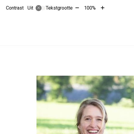
Tekst
Tekst
Contrast
Tekstgrootte
100%
Uit
verkleinen
vergroten
met
met
10%
10%
Hoofdmenu