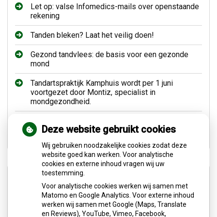
Let op: valse Infomedics-mails over openstaande
rekening
Tanden bleken? Laat het veilig doen!
Gezond tandvlees: de basis voor een gezonde
mond
Tandartspraktijk Kamphuis wordt per 1 juni
voortgezet door Montiz, specialist in
mondgezondheid.
Naar de tandarts in het buitenland? Wees op je
Deze website gebruikt cookies
hoede!
Wij gebruiken noodzakelijke cookies zodat deze
website goed kan werken. Voor analytische
cookies en externe inhoud vragen wij uw
toestemming.
Aangesloten bij:
Voor analytische cookies werken wij samen met
Matomo en Google Analytics. Voor externe inhoud
werken wij samen met Google (Maps, Translate
en Reviews), YouTube, Vimeo, Facebook,