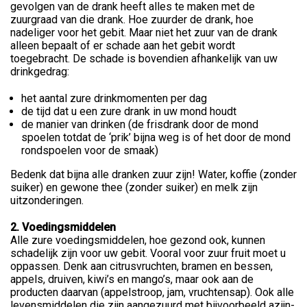
gevolgen van de drank heeft alles te maken met de
zuurgraad van die drank. Hoe zuurder de drank, hoe
nadeliger voor het gebit. Maar niet het zuur van de drank
alleen bepaalt of er schade aan het gebit wordt
toegebracht. De schade is bovendien afhankelijk van uw
drinkgedrag:
het aantal zure drinkmomenten per dag
de tijd dat u een zure drank in uw mond houdt
de manier van drinken (de frisdrank door de mond
spoelen totdat de ‘prik’ bijna weg is of het door de mond
rondspoelen voor de smaak)
Bedenk dat bijna alle dranken zuur zijn! Water, koffie (zonder
suiker) en gewone thee (zonder suiker) en melk zijn
uitzonderingen.
2. Voedingsmiddelen
Alle zure voedingsmiddelen, hoe gezond ook, kunnen
schadelijk zijn voor uw gebit. Vooral voor zuur fruit moet u
oppassen. Denk aan citrusvruchten, bramen en bessen,
appels, druiven, kiwi’s en mango’s, maar ook aan de
producten daarvan (appelstroop, jam, vruchtensap). Ook alle
levensmiddelen die zijn aangezuurd met bijvoorbeeld azijn-