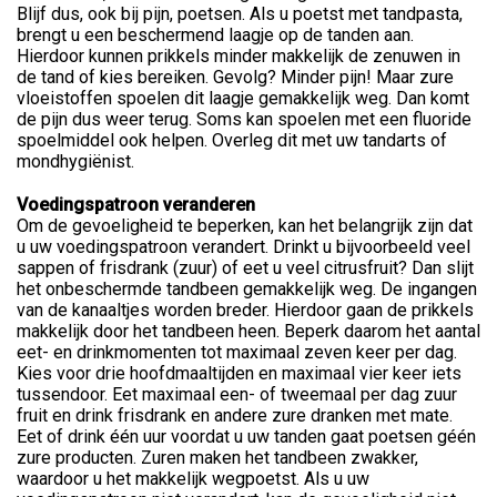
Blijf dus, ook bij pijn, poetsen. Als u poetst met tandpasta,
brengt u een beschermend laagje op de tanden aan.
Hierdoor kunnen prikkels minder makkelijk de zenuwen in
de tand of kies bereiken. Gevolg? Minder pijn! Maar zure
vloeistoffen spoelen dit laagje gemakkelijk weg. Dan komt
de pijn dus weer terug. Soms kan spoelen met een fluoride
spoelmiddel ook helpen. Overleg dit met uw tandarts of
mondhygiënist.
Voedingspatroon veranderen
Om de gevoeligheid te beperken, kan het belangrijk zijn dat
u uw voedingspatroon verandert. Drinkt u bijvoorbeeld veel
sappen of frisdrank (zuur) of eet u veel citrusfruit? Dan slijt
het onbeschermde tandbeen gemakkelijk weg. De ingangen
van de kanaaltjes worden breder. Hierdoor gaan de prikkels
makkelijk door het tandbeen heen. Beperk daarom het aantal
eet- en drinkmomenten tot maximaal zeven keer per dag.
Kies voor drie hoofdmaaltijden en maximaal vier keer iets
tussendoor. Eet maximaal een- of tweemaal per dag zuur
fruit en drink frisdrank en andere zure dranken met mate.
Eet of drink één uur voordat u uw tanden gaat poetsen géén
zure producten. Zuren maken het tandbeen zwakker,
waardoor u het makkelijk wegpoetst. Als u uw