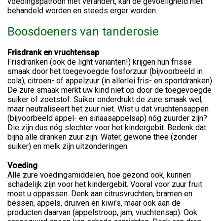
voedingspatroon niet verandert, kan de gevoeligheid niet
behandeld worden en steeds erger worden.
Boosdoeners van tanderosie
Frisdrank en vruchtensap
Frisdranken (ook de light varianten!) krijgen hun frisse
smaak door het toegevoegde fosforzuur (bijvoorbeeld in
cola), citroen- of appelzuur (in allerlei fris- en sportdranken).
De zure smaak merkt uw kind niet op door de toegevoegde
suiker of zoetstof. Suiker onderdrukt de zure smaak wel,
maar neutraliseert het zuur niet. Wist u dat vruchtensappen
(bijvoorbeeld appel- en sinaasappelsap) nóg zuurder zijn?
Die zijn dus nóg slechter voor het kindergebit. Bedenk dat
bijna alle dranken zuur zijn. Water, gewone thee (zonder
suiker) en melk zijn uitzonderingen.
Voeding
Alle zure voedingsmiddelen, hoe gezond ook, kunnen
schadelijk zijn voor het kindergebit. Vooral voor zuur fruit
moet u oppassen. Denk aan citrusvruchten, bramen en
bessen, appels, druiven en kiwi’s, maar ook aan de
producten daarvan (appelstroop, jam, vruchtensap). Ook