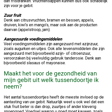
dan frisdranken. Vruchtensappen kunnen dus ook schadelijk
zijn voor je gebit.
Zuur fruit
Denk aan citrusvruchten, bramen en bessen, appels,
druiven, kiwi’s en mango’s, maar ook aan de producten
daarvan (appelstroop, jam).
Aangezuurde voedingsmiddelen
Veel voedingsmiddelen zijn aangezuurd met azijnzuur,
zoals augurken en uitjes. Ook alle levensmiddelen die zijn
aangezuurd met bijvoorbeeld azijn- of citroenzuur,
veroorzaken bij veelvuldig gebruik tanderosie. Denk aan
bijvoorbeeld slasaus of mayonaise.
Maakt het voor de gezondheid van
mijn gebit uit welk tussendoortje ik
neem?
Het aantal tussendoortjes heeft de meeste invloed op de
aantasting van uw gebit. Natuurlijk weet u ook wel dat een
stuk fruit beter is dan drop, zuurtjes of ander kleverig
snoepgoed. Voedsel waarop u goed moet kauwen, zoals