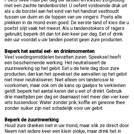
met een zachte tandenborstel. U oefent voldoende druk uit
als u de borstel aan het eind van het handvat vasthoudt
tussen uw duim en de toppen van uw vingers. Poets alle
plekken in de mond even goed. De eerste tand of kies die u
poetst slijt vaak het meest. Als u tandenstokers of ragers
gebruikt, beperk dit dan tot één keer per dag. Eet of drink
één uur voordat u uw tanden poetst geen zure producten.
Beperk het aantal eet- en drinkmomenten
Veel voedingsmiddelen bevatten zuren. Speeksel heeft
een beschermende werking. Het neutraliseert de
zuurinwerking op het gebit. Eet u de hele dag door zure
producten, dan kan het speeksel die aanvallen op het gebit
niet meer neutraliseren. Niet alleen om tanderosie te
voorkomen, maar ook om de kans op gaatjes te verkleinen
geldt: beperk het aantal keren dat u eet of drinkt. Gebruik
drie maaltijden per dag en daarnaast niet meer dan vier keer
iets tussendoor. Water zonder prik, koffie en gewone thee
zonder suiker zijn niet schadelijk voor uw gebit.
Beperk de zuurinwerking
Houd zure dranken niet in uw mond, maar slik ze direct door.
Neem niet iedere keer een klein slokje, maar drink het in