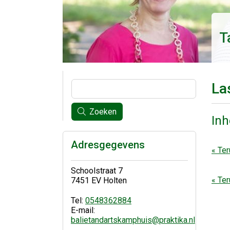
T
La
Zoeken
In
Adresgegevens
« Ter
Schoolstraat 7
« Ter
7451 EV Holten
Tel:
0548362884
E-mail:
balietandartskamphuis@praktika.nl