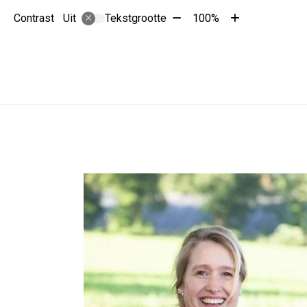
Tekst
Tekst
Contrast
Tekstgrootte
100%
Uit
verkleinen
vergroten
met
met
10%
10%
Hoofdmenu