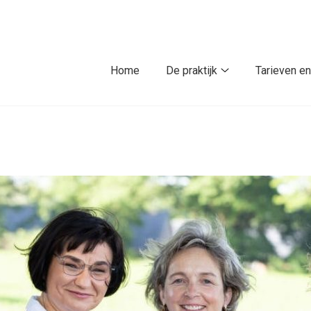
Home
De praktijk
Tarieven en
De
praktijk
submenu